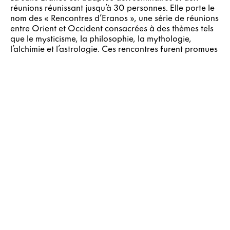
réunions réunissant jusqu’à 30 personnes. Elle porte le
nom des « Rencontres d’Eranos », une série de réunions
entre Orient et Occident consacrées à des thèmes tels
que le mysticisme, la philosophie, la mythologie,
l’alchimie et l’astrologie. Ces rencontres furent promues
par Olga Fröbe-Kapteyn et Carl Gustav Jung, qui
parvinrent ensemble à faire de Monte Verità, dès 1933,
un point de référence pour enseignants et intellectuels
du monde entier.
Capacité
30 personnes
Dimensions
47 m2
Documents
Download